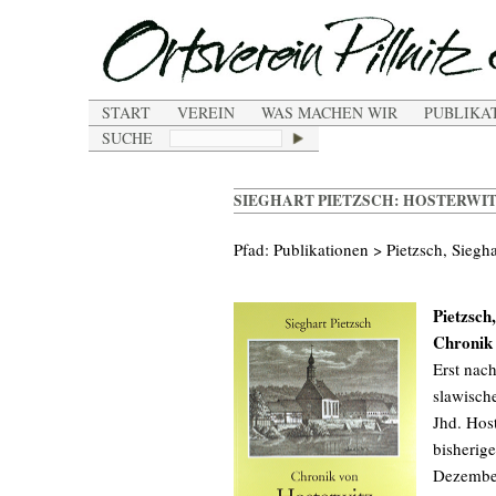
START
VEREIN
WAS MACHEN WIR
PUBLIKA
SUCHE
SIEGHART PIETZSCH: HOSTERWI
Pfad: Publikationen > Pietzsch, Siegha
Pietzsch
Chronik 
Erst nac
slawische
Jhd. Host
bisherig
Dezember